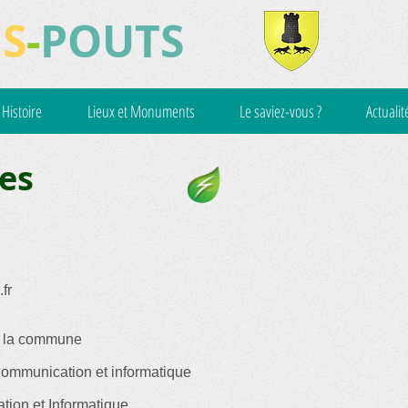
S
-
POUTS
Histoire
Lieux et Monuments
Le saviez-vous ?
Actualit
les
fr
de la commune
ommunication et informatique
ion et Informatique