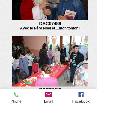
DSC07486
Avec le Père Noël et....mon tonton !
DSC07489
Petits et grands au goûter
Phone
Email
Facebook